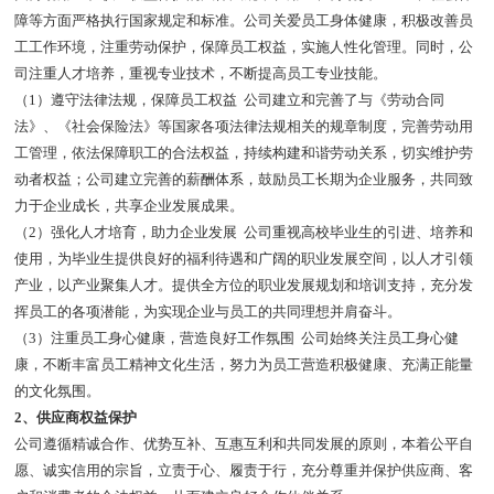
障等方面严格执行国家规定和标准。公司关爱员工身体健康，积极改善员
工工作环境，注重劳动保护，保障员工权益，实施人性化管理。同时，公
司注重人才培养，重视专业技术，不断提高员工专业技能。
（1）遵守法律法规，保障员工权益 公司建立和完善了与《劳动合同
法》、《社会保险法》等国家各项法律法规相关的规章制度，完善劳动用
工管理，依法保障职工的合法权益，持续构建和谐劳动关系，切实维护劳
动者权益；公司建立完善的薪酬体系，鼓励员工长期为企业服务，共同致
力于企业成长，共享企业发展成果。
（2）强化人才培育，助力企业发展 公司重视高校毕业生的引进、培养和
使用，为毕业生提供良好的福利待遇和广阔的职业发展空间，以人才引领
产业，以产业聚集人才。提供全方位的职业发展规划和培训支持，充分发
挥员工的各项潜能，为实现企业与员工的共同理想并肩奋斗。
（3）注重员工身心健康，营造良好工作氛围 公司始终关注员工身心健
康，不断丰富员工精神文化生活，努力为员工营造积极健康、充满正能量
的文化氛围。
2、供应商权益保护
公司遵循精诚合作、优势互补、互惠互利和共同发展的原则，本着公平自
愿、诚实信用的宗旨，立责于心、履责于行，充分尊重并保护供应商、客