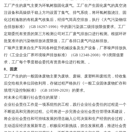
工厂产生的废气主要为环氧树脂固化废气。工厂在产生固化废气的真空浇
注设备和高燥烘干箱上方均设置了集气、排气系统，将环氧树脂浇注、固
化过程逸散的有机废气收集后，经排气筒高空排放，执行《大气污染物综
合排放标准》（GB 16297-1996）中的新污染源二级排放限值要求。工厂
定期委托有资质的第三方检测公司对工厂废气排放口进行检测。根据环评
批复准许的污染物排放浓度限值，工厂各排口废气均达标排放。
厂噪声主要来自生产车间各种提升机械设备及生产设备，厂界噪声排放执
行《工业企业厂界环境噪声排放标准》（GB 12348-2008）中3类限值要
求，工厂每个季度都会委托有资质单位进行检测。。
8、固废
工厂产生的的一般固体废物主要为废铁、废铜、废塑料和废纸壳，经收集
后交给相关单位回收利用，存储过程严格执行《一般工业固体废物贮存和
填埋污染控制标准》（GB 18599-2020）的要求。
对未来公司履行社会责任的展望：
企业社会责任工作是一项系统性的工程，践行企业社会责任的过程是一个
不断提高和完善的过程。公司将进一步完善企业社会责任管理体系建设，
将企业社会责任和可持续发展的理念融入公司决策和生产经营的全过程，
主动适应经济发展新常态，积极应对新挑战，抓住发展机遇，推进社会责