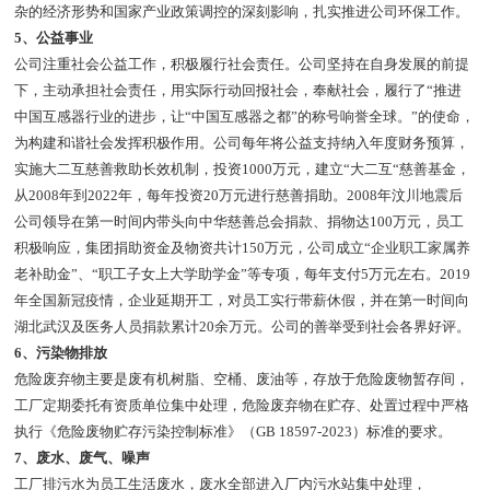
杂的经济形势和国家产业政策调控的深刻影响，扎实推进公司环保工作。
5、公益事业
公司注重社会公益工作，积极履行社会责任。公司坚持在自身发展的前提
下，主动承担社会责任，用实际行动回报社会，奉献社会，履行了“推进
中国互感器行业的进步，让“中国互感器之都”的称号响誉全球。”的使命，
为构建和谐社会发挥积极作用。公司每年将公益支持纳入年度财务预算，
实施大二互慈善救助长效机制，投资1000万元，建立“大二互“慈善基金，
从2008年到2022年，每年投资20万元进行慈善捐助。2008年汶川地震后
公司领导在第一时间内带头向中华慈善总会捐款、捐物达100万元，员工
积极响应，集团捐助资金及物资共计150万元，公司成立“企业职工家属养
老补助金”、“职工子女上大学助学金”等专项，每年支付5万元左右。2019
年全国新冠疫情，企业延期开工，对员工实行带薪休假，并在第一时间向
湖北武汉及医务人员捐款累计20余万元。公司的善举受到社会各界好评。
6、污染物排放
危险废弃物主要是废有机树脂、空桶、废油等，存放于危险废物暂存间，
工厂定期委托有资质单位集中处理，危险废弃物在贮存、处置过程中严格
执行《危险废物贮存污染控制标准》（GB 18597-2023）标准的要求。
7、废水、废气、噪声
工厂排污水为员工生活废水，废水全部进入厂内污水站集中处理，