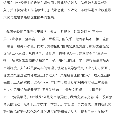
组织在企业经营中的政治引领作用，深化组织融入、队伍融入和思想融
入，并保持党建工作连续性，形成常态化、长效化，不断推进企业效益最
大化与党建功能最优化的共同发展。
集团党委把工作定位于服务、参谋、监督上，注重处理与“三会一
层”（董事会、监事会、工会、经理层）的关系，做到参与不干预、监督
不越位、服务不添乱。同时，党委按照“围绕发展抓党建，抓好党建促发
展”的工作思路，从抓学习、抓制度、抓管理入手，建立健全了“三会一
课”、党员联系车间班组和职工、党小组任期目标、民主评议党员等党内
生活制度。支部成员参与车间管理，使党的领导渗透到企业的方方面面，
使党员既是企业内部政治上的“红人”，又是经营上的“能人”，成为企业的
先锋，工人的楷模。结合企业生产经营，集团党委积极拓展员工实践舞
台，先后组织党员开展了“党员先锋岗”、“青年文明岗”、“巾帼示范
岗”、“党员示范班组”以及“立足岗位做贡献，我为党旗添光彩”等一系列教
育实践活动，组织职工学技术、学知识、学管理，争先创优。党的组织优
势和政治优势已转化为企业的发展优势和长足动力，提振了公司发展信